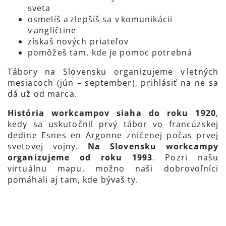
sveta
osmelíš a zlepšíš sa v komunikácii
v angličtine
získaš nových priateľov
pomôžeš tam, kde je pomoc potrebná
Tábory na Slovensku organizujeme v letných
mesiacoch (jún – september), prihlásiť na ne sa
dá už od marca.
História workcampov siaha do roku 1920
,
kedy sa uskutočnil prvý tábor vo francúzskej
dedine Esnes en Argonne zničenej počas prvej
svetovej vojny.
Na Slovensku workcampy
organizujeme od roku 1993
. Pozri našu
virtuálnu mapu, možno naši dobrovoľníci
pomáhali aj tam, kde bývaš ty.