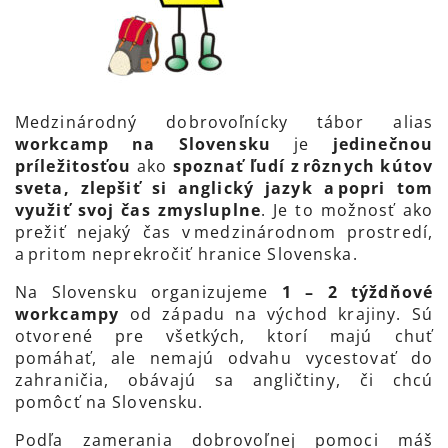
Medzinárodný dobrovoľnícky tábor alias
workcamp
na Slovensku
je
jedinečnou
príležitosťou
ako
spoznať ľudí z rôznych kútov
sveta, zlepšiť si anglický jazyk a popri tom
využiť svoj čas zmysluplne
. Je to možnosť ako
prežiť nejaký čas v medzinárodnom prostredí,
a pritom neprekročiť hranice Slovenska.
Na Slovensku organizujeme
1 – 2 týždňové
workcampy
od západu na východ krajiny. Sú
otvorené pre všetkých, ktorí majú chuť
pomáhať, ale nemajú odvahu vycestovať do
zahraničia, obávajú sa angličtiny, či chcú
pomôcť na Slovensku.
Podľa zamerania dobrovoľnej pomoci máš