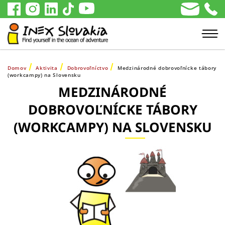
Domov
Aktivita
Dobrovoľníctvo
Medzinárodné dobrovoľnícke tábory
(workcampy) na Slovensku
MEDZINÁRODNÉ
DOBROVOĽNÍCKE TÁBORY
(WORKCAMPY) NA SLOVENSKU