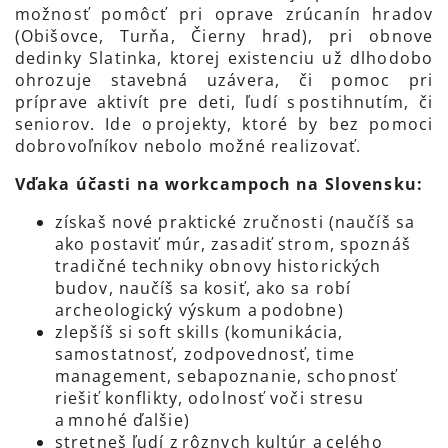
možnosť pomôcť pri oprave zrúcanín hradov
(Obišovce, Turňa, Čierny hrad), pri obnove
dedinky Slatinka, ktorej existenciu už dlhodobo
ohrozuje stavebná uzávera, či pomoc pri
príprave aktivít pre deti, ľudí s postihnutím, či
seniorov. Ide o projekty, ktoré by bez pomoci
dobrovoľníkov nebolo možné realizovať.
Vďaka účasti na workcampoch na Slovensku:
získaš nové praktické zručnosti (naučíš sa
ako postaviť múr, zasadiť strom, spoznáš
tradičné techniky obnovy historických
budov, naučíš sa kosiť, ako sa robí
archeologický výskum a podobne)
zlepšíš si soft skills (komunikácia,
samostatnosť, zodpovednosť, time
management, sebapoznanie, schopnosť
riešiť konflikty, odolnosť voči stresu
a mnohé ďalšie)
stretneš ľudí z rôznych kultúr a celého