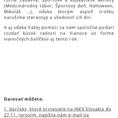
rôzne zábavné, športové a edukatívne aktivity
(Medzinárodný tábor, Športový deň, Halloween,
Mikuláš …), vďaka ktorým aspoň trošku
narušíme stereotyp a všednosť ich dní.
A aj vďaka Vašej pomoci sa nám spoločne podarí
rozdať kúsok radosti na Vianoce vo forme
vianočných balíčkov aj tento rok.
Darovať môžete:
1. darčeky, ktoré prinesiete na INEX Slovakia do
27.11. (prosím, napíšte nám e-mail na