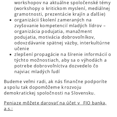
workshopov na aktuálne spoločenské témy
(workshopy o kritickom myslení, mediálnej
gramotnosti, prezentácie krajín a ďalšie)
organizácii školení zameraných na
zvyšovanie kompetencií mladých lídrov –
organizácia podujatia, manažment
podujatia, motivácia dobrovoľníkov,
odovzdávanie spätnej väzby, interkultúrne
učenie
zlepšení propagácie na šírenie informácií o
týchto možnostiach, aby sa o výhodách a
potrebe dobrovoľníctva dozvedelo čo
najviac mladých ľudí
Budeme veľmi radi, ak nás finančne podporíte
a spolu tak dopomôžeme k rozvoju
demokratickej spoločnosti na Slovensku.
Peniaze môžete darovať na účet v FIO banka,
a.s.: