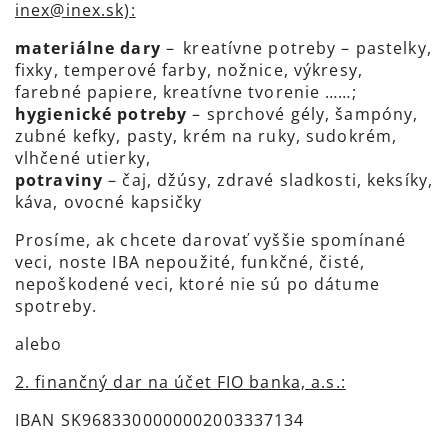
inex@inex.sk):
materiálne dary
– kreatívne potreby – pastelky,
fixky, temperové farby, nožnice, výkresy,
farebné papiere, kreatívne tvorenie ……;
hygienické potreby
– sprchové gély, šampóny,
zubné kefky, pasty, krém na ruky, sudokrém,
vlhčené utierky,
potraviny
– čaj, džúsy, zdravé sladkosti, keksíky,
káva, ovocné kapsičky
Prosíme, ak chcete darovať vyššie spomínané
veci, noste IBA nepoužité, funkčné, čisté,
nepoškodené veci, ktoré nie sú po dátume
spotreby.
alebo
2. finančný dar na účet FIO banka, a.s.:
IBAN SK9683300000002003337134