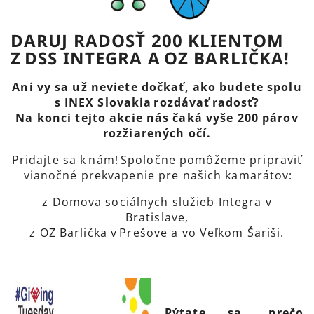
DARUJ RADOSŤ 200 KLIENTOM
Z DSS INTEGRA A OZ BARLIČKA!
Ani vy sa už neviete dočkať, ako budete spolu
s INEX Slovakia rozdávať radosť?
Na konci tejto akcie nás čaká vyše 200 párov
rozžiarených očí.
Pridajte sa k nám! Spoločne pomôžeme pripraviť
vianočné prekvapenie pre našich kamarátov:
z Domova sociálnych služieb Integra v
Bratislave,
z OZ Barlička v Prešove a vo Veľkom Šariši.
Pýtate sa, prečo