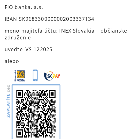
FIO banka, a.s.
IBAN SK9683300000002003337134
meno majiteľa účtu: INEX Slovakia – občianske
združenie
uveďte VS 122025
alebo