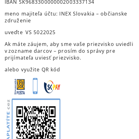
IBAN SK9683300000002003337134
meno majiteľa účtu: INEX Slovakia – občianske
združenie
uveďte VS 5022025
Ak máte záujem, aby sme vaše priezvisko uviedli
v zozname darcov – prosím do správy pre
prijímateľa uviesť priezvisko.
alebo využite QR kód