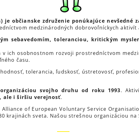
s) je občianske združenie ponúkajúce nevšedné z
edníctvom medzinárodných dobrovoľníckych aktivít 
avým sebavedomím, toleranciou, kritickým mysl
 v ich osobnostnom rozvoji prostredníctvom medzi
ľného času.
dnosť, tolerancia, ľudskosť, ústretovosť, profesional
organizáciou svojho druhu od roku 1993
. Akti
ale i širšiu verejnosť
.
Alliance of European Voluntary Service Organisatio
80 krajinách sveta. Našou strešnou organizáciou na