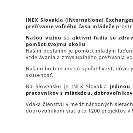
INEX Slovakia (INternational Exchange
prežívanie voľného času mládeže
prostr
Našou víziou
sú
aktívni ľudia so zdr
pomôcť svojmu okoliu
.
Naším poslaním je pomôcť mladým ľuďom
vzdelávania a zmysluplného prežívania vo
Našimi hodnotami sú spoľahlivosť, dôveryho
skúsenosť.
Na Slovensku je INEX Slovakia
jedinou 
pracovníkov s mládežou, dobrovoľníkov, 
Vďaka členstvu v medzinárodných sieťach 
dobrovoľníkom viac ako 1200 projektov v 