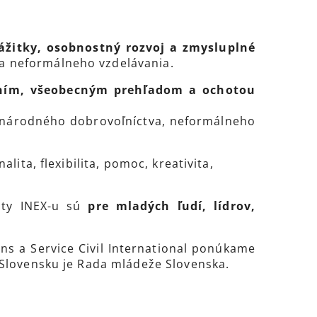
ážitky, osobnostný rozvoj a zmysluplné
a neformálneho vzdelávania.
ením, všeobecným prehľadom a ochotou
národného dobrovoľníctva, neformálneho
ita, flexibilita, pomoc, kreativita,
vity INEX-u sú
pre mladých ľudí, lídrov,
ns a Service Civil International ponúkame
 Slovensku je Rada mládeže Slovenska.