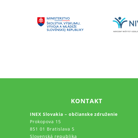
KONTAKT
INEX Slovakia – občianske združenie
Prokopova 15
851 01 Bratislava 5
Slovenská republika