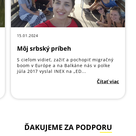
15.01.2024
Môj srbský príbeh
S cieľom vidieť, zažiť a pochopiť migračný
boom v Európe a na Balkáne nás v polke
júla 2017 vyslal INEX na „ED...
Čítať viac
ĎAKUJEME ZA PODPORU