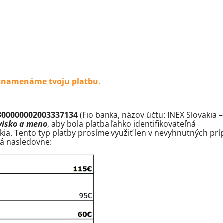
aznamenáme tvoju platbu.
300000002003337134
(Fio banka, názov účtu: INEX Slovakia 
visko a meno
, aby bola platba ľahko identifikovateľná
kia. Tento typ platby prosíme využiť len v nevyhnutných pr
ná nasledovne: