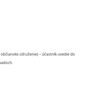
– občianske združenie) – účastník uvedie do
ípadoch.