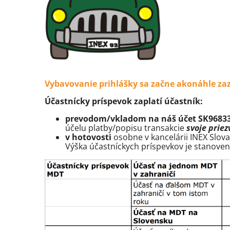
Vybavovanie prihlášky sa začne akonáhle z
Účastnícky príspevok zaplatí účastník:
prevodom/vkladom na náš účet SK9683
účelu platby/popisu transakcie
svoje priez
v hotovosti
osobne v kancelárii INEX Slova
Výška účastníckych príspevkov je stanove