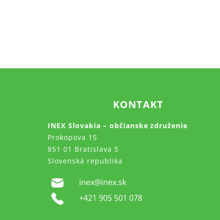
KONTAKT
INEX Slovakia – občianske združenie
Prokopova 15
851 01 Bratislava 5
Slovenská republika
inex@inex.sk
+421 905 501 078