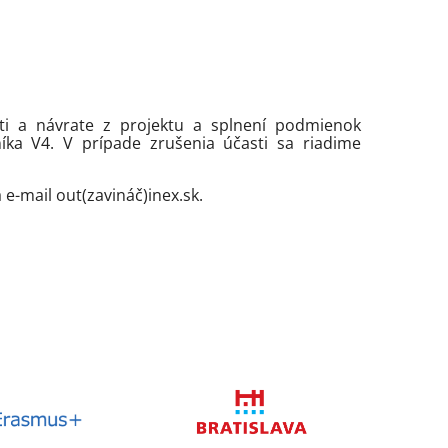
i a návrate z projektu a splnení podmienok
íka V4. V prípade zrušenia účasti sa riadime
-mail out(zavináč)inex.sk.