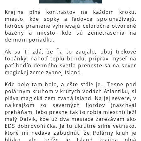
Krajina plná kontrastov na každom kroku,
miesto, kde sopky a ľadovce spolunažívajú,
horúce pramene vyhrievajú celoročne otvorené
bazény a miesto, kde sú zemetrasenia na
dennom poriadku.
Ak sa Ti zdá, že Ťa to zaujalo, obuj trekové
topánky, nahoď teplú bundu, priprav myseľ na
päť hodín denného svetla preneste sa na sever
magickej zeme zvanej Island.
Kde bolo tam bolo, a ešte stále je… Tesne pod
polárnym kruhom v krutých vodách Atlantiku, si
pláva magická zem zvaná Island. Na jej severe, v
najkrajšom zo severných fjordov (naschvál
preháňam, lebo presne tak to robia miestni) leží
malý Dalvik, kde už dva mesiace zarezávam ako
EDS dobrovoľníčka. Je tu ukrutne silné vetrisko,
ktoré mi nedáva zabudnúť, že Polárny kruh je
blízko, ale keďže je Island krajina plná