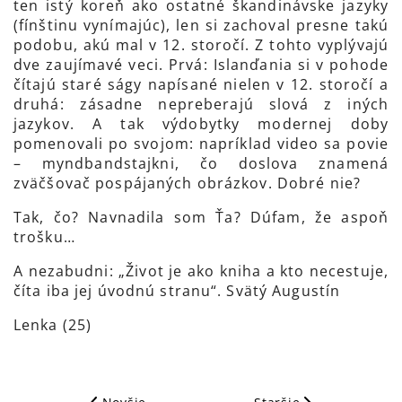
ten istý koreň ako ostatné škandinávske jazyky
(fínštinu vynímajúc), len si zachoval presne takú
podobu, akú mal v 12. storočí. Z tohto vyplývajú
dve zaujímavé veci. Prvá: Islanďania si v pohode
čítajú staré ságy napísané nielen v 12. storočí a
druhá: zásadne nepreberajú slová z iných
jazykov. A tak výdobytky modernej doby
pomenovali po svojom: napríklad video sa povie
– myndbandstajkni, čo doslova znamená
zväčšovač pospájaných obrázkov. Dobré nie?
Tak, čo? Navnadila som Ťa? Dúfam, že aspoň
trošku…
A nezabudni: „Život je ako kniha a kto necestuje,
číta iba jej úvodnú stranu“. Svätý Augustín
Lenka (25)