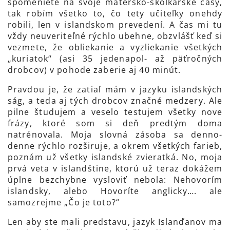
spomeniete na svoje matersko-škôlkárske časy,
tak robím všetko to, čo tety učiteľky onehdy
robili, len v islandskom prevedení. A čas mi tu
vždy neuveriteľné rýchlo ubehne, obzvlášť keď si
vezmete, že obliekanie a vyzliekanie všetkých
„kuriatok“ (asi 35 jedenapol- až päťročných
drobcov) v pohode zaberie aj 40 minút.
Pravdou je, že zatiaľ mám v jazyku islandských
ság, a teda aj tých drobcov značné medzery. Ale
pilne študujem a veselo testujem všetky nove
frázy, ktoré som si deň predtým doma
natrénovala. Moja slovná zásoba sa denno-
denne rýchlo rozširuje, a okrem všetkých farieb,
poznám už všetky islandské zvieratká. No, moja
prvá veta v islandštine, ktorú už teraz dokážem
úplne bezchybne vysloviť nebola: Nehovorím
islandsky, alebo Hovoríte anglicky…. ale
samozrejme „Čo je toto?“
Len aby ste mali predstavu, jazyk Islanďanov ma