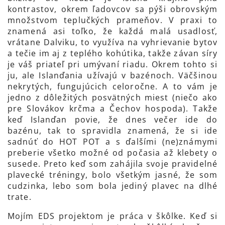
kontrastov, okrem ľadovcov sa pýši obrovským
množstvom teplučkých prameňov. V praxi to
znamená asi toľko, že každá malá usadlosť,
vrátane Dalviku, to využíva na vyhrievanie bytov
a tečie im aj z teplého kohútika, takže závan síry
je váš priateľ pri umývaní riadu. Okrem tohto si
ju, ale Islanďania užívajú v bazénoch. Väčšinou
nekrytých, fungujúcich celoročne. A to vám je
jedno z dôležitých posvätných miest (niečo ako
pre Slovákov krčma a Čechov hospoda). Takže
keď Islanďan povie, že dnes večer ide do
bazénu, tak to spravidla znamená, že si ide
sadnúť do HOT POT a s ďalšími (ne)známymi
preberie všetko možné od počasia až klebety o
susede. Preto keď som zahájila svoje pravidelné
plavecké tréningy, bolo všetkým jasné, že som
cudzinka, lebo som bola jediný plavec na dlhé
trate.
Mojím EDS projektom je práca v škôlke. Keď si