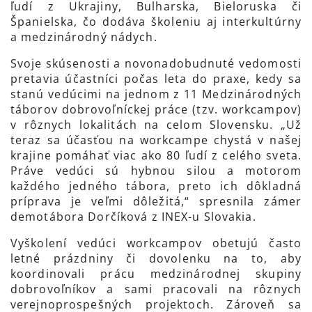
ľudí z Ukrajiny, Bulharska, Bieloruska či
Španielska, čo dodáva školeniu aj interkultúrny
a medzinárodný nádych.
Svoje skúsenosti a novonadobudnuté vedomosti
pretavia účastníci počas leta do praxe, kedy sa
stanú vedúcimi na jednom z 11 Medzinárodných
táborov dobrovoľníckej práce (tzv. workcampov)
v rôznych lokalitách na celom Slovensku. „Už
teraz sa účasťou na workcampe chystá v našej
krajine pomáhať viac ako 80 ľudí z celého sveta.
Práve vedúci sú hybnou silou a motorom
každého jedného tábora, preto ich dôkladná
príprava je veľmi dôležitá,“ spresnila zámer
demotábora Dorčíková z INEX-u Slovakia.
Vyškolení vedúci workcampov obetujú často
letné prázdniny či dovolenku na to, aby
koordinovali prácu medzinárodnej skupiny
dobrovoľníkov a sami pracovali na rôznych
verejnoprospešných projektoch. Zároveň sa