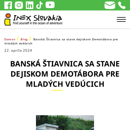
Domov
Blog
Banská Štiavnica sa stane dejiskom Demotábora pre
mladých vedúcich
22. apríla 2024
BANSKÁ ŠTIAVNICA SA STANE
DEJISKOM DEMOTÁBORA PRE
MLADÝCH VEDÚCICH