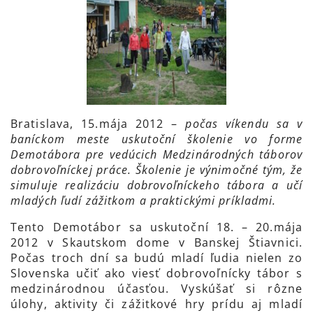
Bratislava, 15.mája 2012 –
počas víkendu sa v
baníckom meste uskutoční školenie vo forme
Demotábora pre vedúcich Medzinárodných táborov
dobrovoľníckej práce. Školenie je výnimočné tým, že
simuluje realizáciu dobrovoľníckeho tábora a učí
mladých ľudí zážitkom a praktickými príkladmi.
Tento Demotábor sa uskutoční 18. – 20.mája
2012 v Skautskom dome v Banskej Štiavnici.
Počas troch dní sa budú mladí ľudia nielen zo
Slovenska učiť ako viesť dobrovoľnícky tábor s
medzinárodnou účasťou. Vyskúšať si rôzne
úlohy, aktivity či zážitkové hry prídu aj mladí