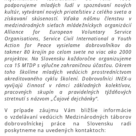
podporujeme mladých ľudí v spoznávaní nových
kultúr, vytváraní nových priateľstiev z celého sveta a
získavaní skúseností. Vďaka nášmu členstvu v
medzinárodných sieťach mládežníckych organizácií
Alliance for European Voluntary Service
Organisations, Service Civil International a Youth
Action for Peace vysielame dobrovoľníkov do
takmer 80 krajín po celom svete na viac ako 2000
projektov. Na Slovensku každoročne organizujeme
cca 15 MTDP s výlučne zahraničnou účasťou. Okrem
toho školíme mladých vedúcich prostredníctvom
akreditovaného cyklu školení. Dobrovoľníci INEX-u
vyvíjajú činnosť v rámci základných kolektívov,
pracovných skupín a pravidelných týždňových
stretnutí s názvom „Čajové dejchánky“.
V prípade záujmu Vám bližšie informácie
o vzdelávaní vedúcich Medzinárodných táborov
dobrovoľníckej práce na Slovensku radi
poskytneme na uvedených kontaktoch: