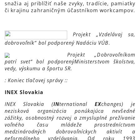
snažia aj priblížiť naše zvyky, tradície, pamiatky
či krajinu zahraničným účastníkom workcampov.
Projekt „Vzdelávaj sa,
dobrovoľník“ bol podporený Nadáciu VÚB.
Projekt „Dobrovoľníkom
patrí svet“ bol podporený
Ministerstvom školstva,
vedy, výskumu a športu SR.
: Koniec tlačovej správy ::
INEX Slovakia
INEX Slovakia (
IN
ternational
EX
changes) je
nezisková organizácia ponúkajúca nevšedné
zážitky, osobnostný rozvoj a zmysluplné prežívanie
voľného času mládeže prostredníctvom
medzinárodných dobrovoľníckych aktivít a
neformálneho vzdelávania. Od roku 1993