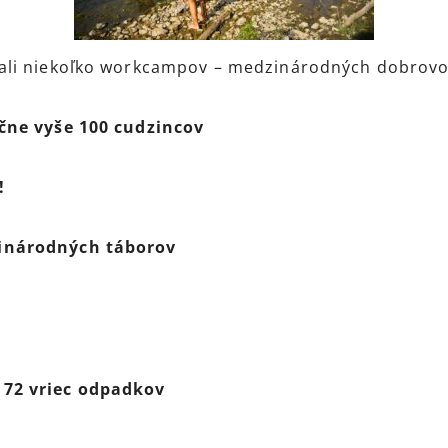
li niekoľko workcampov – medzinárodných dobrovoľn
očne vyše 100 cudzincov
!
zinárodných táborov
 72 vriec odpadkov