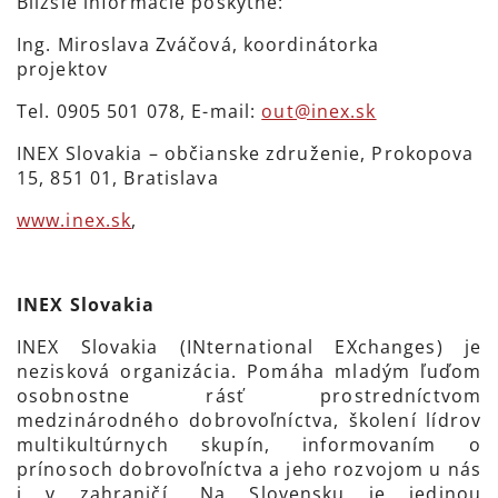
Bližšie informácie poskytne:
Ing. Miroslava Zváčová, koordinátorka
projektov
Tel.
0905 501 078
, E-mail:
out@inex.sk
INEX Slovakia – občianske združenie, Prokopova
15, 851 01, Bratislava
www.inex.sk
,
INEX Slovakia
INEX Slovakia (INternational EXchanges) je
nezisková organizácia. Pomáha mladým ľuďom
osobnostne rásť prostredníctvom
medzinárodného dobrovoľníctva, školení lídrov
multikultúrnych skupín, informovaním o
prínosoch dobrovoľníctva a jeho rozvojom u nás
i v zahraničí. Na Slovensku je jedinou