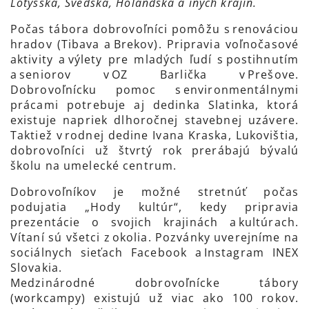
Lotyšska, Švédska, Holandska a iných krajín.
Počas tábora dobrovoľníci pomôžu s renováciou
hradov (Tibava a Brekov). Pripravia voľnočasové
aktivity a výlety pre mladých ľudí s postihnutím
a seniorov v OZ Barlička v Prešove.
Dobrovoľnícku pomoc s environmentálnymi
prácami potrebuje aj dedinka Slatinka, ktorá
existuje napriek dlhoročnej stavebnej uzávere.
Taktiež v rodnej dedine Ivana Kraska, Lukovištia,
dobrovoľníci už štvrtý rok prerábajú bývalú
školu na umelecké centrum.
Dobrovoľníkov je možné stretnúť počas
podujatia „Hody kultúr“, kedy pripravia
prezentácie o svojich krajinách a kultúrach.
Vítaní sú všetci z okolia. Pozvánky uverejníme na
sociálnych sieťach Facebook a Instagram INEX
Slovakia.
Medzinárodné dobrovoľnícke tábory
(workcampy) existujú už viac ako 100 rokov.