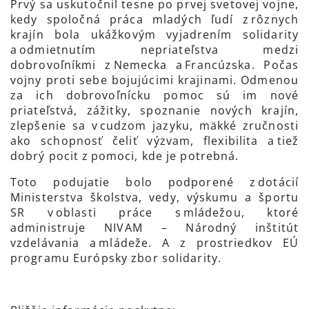
Prvý sa uskutočnil tesne po prvej svetovej vojne,
kedy spoločná práca mladých ľudí z rôznych
krajín bola ukážkovým vyjadrením solidarity
a odmietnutím nepriateľstva medzi
dobrovoľníkmi z Nemecka a Francúzska. Počas
vojny proti sebe bojujúcimi krajinami. Odmenou
za ich dobrovoľnícku pomoc sú im nové
priateľstvá, zážitky, spoznanie nových krajín,
zlepšenie sa v cudzom jazyku, mäkké zručnosti
ako schopnosť čeliť výzvam, flexibilita a tiež
dobrý pocit z pomoci, kde je potrebná.
Toto podujatie bolo podporené z dotácií
Ministerstva školstva, vedy, výskumu a športu
SR v oblasti práce s mládežou, ktoré
administruje NIVAM – Národný inštitút
vzdelávania a mládeže. A z prostriedkov EÚ
programu Európsky zbor solidarity.