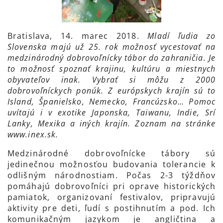
Bratislava, 14. marec 2018.
Mladí ľudia zo
Slovenska majú už 25. rok možnosť vycestovať na
medzinárodný dobrovoľnícky tábor do zahraničia. Je
to možnosť spoznať krajinu, kultúru a miestnych
obyvateľov inak. Vybrať si môžu z 2000
dobrovoľníckych ponúk. Z európskych krajín sú to
Island, Španielsko, Nemecko, Francúzsko… Pomoc
uvítajú i v exotike Japonska, Taiwanu, Indie, Srí
Lanky, Mexika a iných krajín. Zoznam na stránke
www.inex.sk.
Medzinárodné dobrovoľnícke tábory sú
jedinečnou možnosťou budovania tolerancie k
odlišným národnostiam. Počas 2-3 týždňov
pomáhajú dobrovoľníci pri oprave historických
pamiatok, organizovaní festivalov, pripravujú
aktivity pre deti, ľudí s postihnutím a pod. Ich
komunikačným jazykom je angličtina a