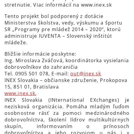
stretnutie. Viac informácií na www.inex.sk
Tento projekt bol podporený z dotácie
Ministerstva školstva, vedy, výskumu a športu
SR „Programy pre mládež 2014 – 2020“, ktorú
administruje IUVENTA – Slovenský inštitút
mládeže.
Bližšie informácie poskytne:
Ing. Miroslava Zváčová, koordinátorka vysielania
dobrovoľníkov do zahraničia
Tel. 0905 501 078, E-mail:
out@inex.sk
INEX Slovakia – občianske združenie, Prokopova
15, 851 01, Bratislava
www.inex.sk
,
INEX Slovakia (INternational EXchanges) je
nezisková organizácia. Pomáha mladým ľuďom
osobnostne rásť za pomoci medzinárodného
dobrovoľníctva, školení lídrov multikultúrnych
skupín, informovaním o prínosoch
dobrovoľníctva a jeho rozvojom u nás i v