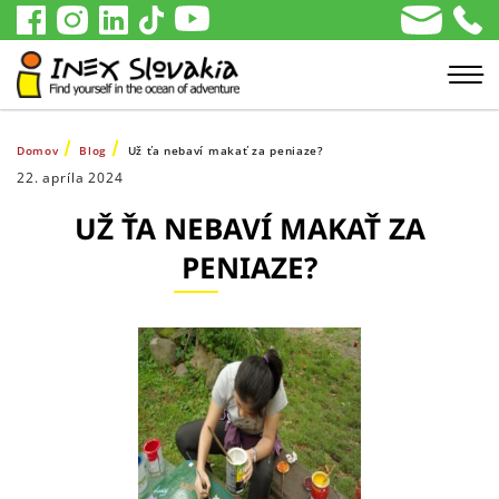
Domov
Blog
Už ťa nebaví makať za peniaze?
22. apríla 2024
UŽ ŤA NEBAVÍ MAKAŤ ZA
PENIAZE?