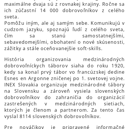
maximálne dvaja sú z rovnakej krajiny. Ročne sa
ich zúčastní 14 000 dobrovoľníkov z celého
sveta.
Pomôžu iným, ale aj samým sebe. Komunikujú v
cudzom jazyku, spoznajú ľudí z celého sveta,
čím sa stanú samostatnejšími,
sebavedomejšími, obohatení o nové skúsenosti,
zážitky a stále oceňovanejšie soft-skills.
História organizovania medzinárodných
dobrovoľníckych táborov siaha do roku 1920,
kedy sa konal prvý tábor vo francúzskej dedine
Esnes en Argonne zničenej po 1. svetovej vojne.
INEX Slovakia organizuje medzinárodné tábory
na Slovensku a zároveň vysiela slovenských
dobrovoľníkov do zahraničia do organizácií
zastrešených v medzinárodných sietiach,
ktorých je členom a partnerom. Za tento čas
vyslal 8114 slovenských dobrovoľníkov.
Pre nováčikov je pripravené informačné