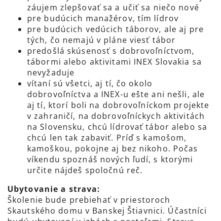
záujem zlepšovať sa a učiť sa niečo nové
pre budúcich manažérov, tím lídrov
pre budúcich vedúcich táborov, ale aj pre
tých, čo nemajú v pláne viesť tábor
predošlá skúsenosť s dobrovoľníctvom,
tábormi alebo aktivitami INEX Slovakia sa
nevyžaduje
vítaní sú všetci, aj tí, čo okolo
dobrovoľníctva a INEX-u ešte ani nešli, ale
aj tí, ktorí boli na dobrovoľníckom projekte
v zahraničí, na dobrovoľníckych aktivitách
na Slovensku, chcú lídrovať tábor alebo sa
chcú len tak zabaviť. Príď s kamošom,
kamoškou, pokojne aj bez nikoho. Počas
víkendu spoznáš nových ľudí, s ktorými
určite nájdeš spoločnú reč.
Ubytovanie a strava:
Školenie bude prebiehať v priestoroch
Skautského domu v Banskej Štiavnici. Účastníci