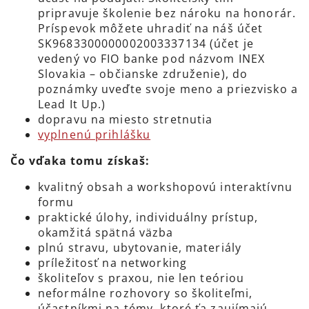
pripravuje školenie bez nároku na honorár.
Príspevok môžete uhradiť na náš účet
SK9683300000002003337134 (účet je
vedený vo FIO banke pod názvom INEX
Slovakia – občianske združenie), do
poznámky uveďte svoje meno a priezvisko a
Lead It Up.)
dopravu na miesto stretnutia
vyplnenú prihlášku
Čo vďaka tomu získaš:
kvalitný obsah a workshopovú interaktívnu
formu
praktické úlohy, individuálny prístup,
okamžitá spätná väzba
plnú stravu, ubytovanie, materiály
príležitosť na networking
školiteľov s praxou, nie len teóriou
neformálne rozhovory so školiteľmi,
účastníkmi na témy, ktoré ťa zaujímajú