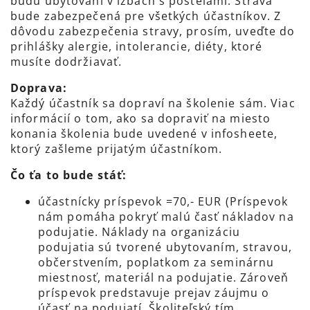
budú ubytovaní v izbách s posteľami. Strava
bude zabezpečená pre všetkých účastníkov. Z
dôvodu zabezpečenia stravy, prosím, uveďte do
prihlášky alergie, intolerancie, diéty, ktoré
musíte dodržiavať.
Doprava:
Každý účastník sa dopraví na školenie sám. Viac
informácií o tom, ako sa dopraviť na miesto
konania školenia bude uvedené v infosheete,
ktorý zašleme prijatým účastníkom.
Čo ťa to bude stáť:
účastnícky príspevok =70,- EUR (Príspevok
nám pomáha pokryť malú časť nákladov na
podujatie. Náklady na organizáciu
podujatia sú tvorené ubytovaním, stravou,
občerstvením, poplatkom za seminárnu
miestnosť, materiál na podujatie. Zároveň
príspevok predstavuje prejav záujmu o
účasť na podujatí. Školiteľský tím