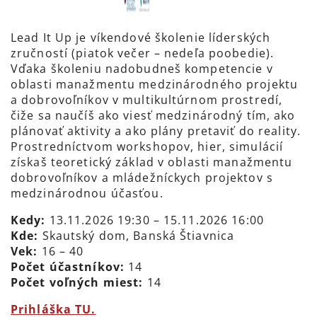
Lead It Up je víkendové školenie líderských
zručností (piatok večer – nedeľa poobedie).
Vďaka školeniu nadobudneš kompetencie v
oblasti manažmentu medzinárodného projektu
a dobrovoľníkov v multikultúrnom prostredí,
čiže sa naučíš ako viesť medzinárodný tím, ako
plánovať aktivity a ako plány pretaviť do reality.
Prostredníctvom workshopov, hier, simulácií
získaš teoretický základ v oblasti manažmentu
dobrovoľníkov a mládežníckych projektov s
medzinárodnou účasťou.
Kedy:
13.11.2026 19:30 – 15.11.2026 16:00
Kde:
Skautský dom, Banská Štiavnica
Vek:
16 – 40
Počet účastníkov:
14
Počet voľných miest:
14
Prihláška TU.