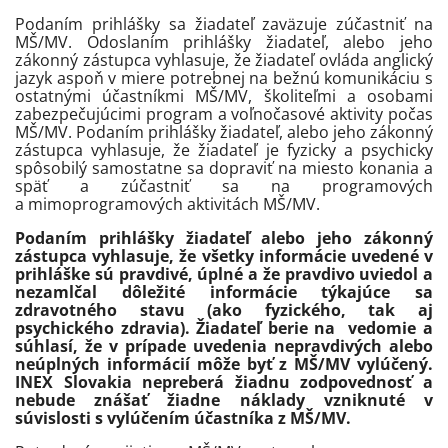
Podaním prihlášky sa žiadateľ zaväzuje zúčastniť na
MŠ/MV. Odoslaním prihlášky žiadateľ, alebo jeho
zákonný zástupca vyhlasuje, že žiadateľ ovláda anglický
jazyk aspoň v miere potrebnej na bežnú komunikáciu s
ostatnými účastníkmi MŠ/MV, školiteľmi a osobami
zabezpečujúcimi program a voľnočasové aktivity počas
MŠ/MV. Podaním prihlášky žiadateľ, alebo jeho zákonný
zástupca vyhlasuje, že žiadateľ je fyzicky a psychicky
spôsobilý samostatne sa dopraviť na miesto konania a
späť a zúčastniť sa na programových
a mimoprogramových aktivitách MŠ/MV.
Podaním prihlášky žiadateľ alebo jeho zákonný
zástupca vyhlasuje, že všetky informácie uvedené v
prihláške sú pravdivé, úplné a že pravdivo uviedol a
nezamlčal dôležité informácie týkajúce sa
zdravotného stavu (ako fyzického, tak aj
psychického zdravia). Žiadateľ berie na vedomie a
súhlasí, že v prípade uvedenia nepravdivých alebo
neúplných informácií môže byť z MŠ/MV vylúčený.
INEX Slovakia nepreberá žiadnu zodpovednosť a
nebude znášať žiadne náklady vzniknuté v
súvislosti s vylúčením účastníka z MŠ/MV.