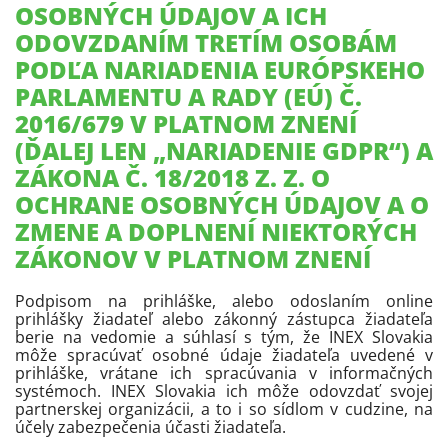
OSOBNÝCH ÚDAJOV A ICH
ODOVZDANÍM TRETÍM OSOBÁM
PODĽA NARIADENIA EURÓPSKEHO
PARLAMENTU A RADY (EÚ) Č.
2016/679 V PLATNOM ZNENÍ
(ĎALEJ LEN „NARIADENIE GDPR“) A
ZÁKONA Č. 18/2018 Z. Z. O
OCHRANE OSOBNÝCH ÚDAJOV A O
ZMENE A DOPLNENÍ NIEKTORÝCH
ZÁKONOV V PLATNOM ZNENÍ
Podpisom na prihláške, alebo odoslaním online
prihlášky žiadateľ alebo zákonný zástupca žiadateľa
berie na vedomie a súhlasí s tým, že INEX Slovakia
môže spracúvať osobné údaje žiadateľa uvedené v
prihláške, vrátane ich spracúvania v informačných
systémoch. INEX Slovakia ich môže odovzdať svojej
partnerskej organizácii, a to i so sídlom v cudzine, na
účely zabezpečenia účasti žiadateľa.