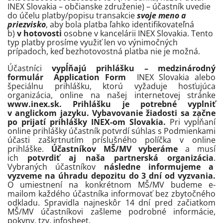
INEX Slovakia – občianske združenie) – účastník uvedie
do účelu platby/popisu transakcie
svoje meno a
priezvisko
, aby bola platba ľahko identifikovateľná
b)
v hotovosti
osobne v kancelárii INEX Slovakia. Tento
typ platby prosíme využiť len vo výnimočných
prípadoch, keď bezhotovostná platba nie je možná.
Účastníci
vypĺňajú prihlášku – medzinárodný
formulár Application Form
INEX Slovakia alebo
špeciálnu prihlášku, ktorú vyžaduje hosťujúca
organizácia, online na našej internetovej stránke
www.inex.sk. Prihlášku je potrebné vyplniť
v anglickom jazyku. Vybavovanie žiadosti sa začne
po prijatí prihlášky INEX-om Slovakia.
Pri vypĺňaní
online prihlášky účastník potvrdí súhlas s Podmienkami
účasti zaškrtnutím príslušného políčka v online
prihláške.
Účastníkov MŠ/MV vyberáme
a musí
ich
potvrdiť aj naša partnerská organizácia
.
Vybraných účastníkov
následne informujeme a
vyzveme na úhradu depozitu do 3 dní od vyzvania.
O umiestnení na konkrétnom MŠ/MV budeme e-
mailom každého účastníka informovať bez zbytočného
odkladu. Spravidla najneskôr 14 dní pred začiatkom
MŠ/MV účastníkovi zašleme podrobné informácie,
pokyny, tzv. infosheet.