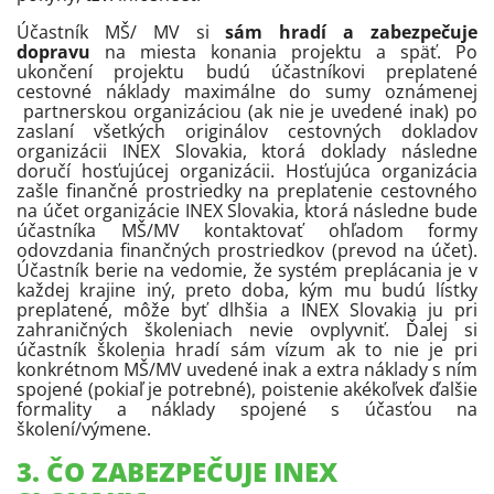
Účastník MŠ/ MV si
sám hradí a zabezpečuje
dopravu
na miesta konania projektu a späť. Po
ukončení projektu budú účastníkovi preplatené
cestovné náklady maximálne do sumy oznámenej
partnerskou organizáciou (ak nie je uvedené inak) po
zaslaní všetkých originálov cestovných dokladov
organizácii INEX Slovakia, ktorá doklady následne
doručí hosťujúcej organizácii. Hosťujúca organizácia
zašle finančné prostriedky na preplatenie cestovného
na účet organizácie INEX Slovakia, ktorá následne bude
účastníka MŠ/MV kontaktovať ohľadom formy
odovzdania finančných prostriedkov (prevod na účet).
Účastník berie na vedomie, že systém preplácania je v
každej krajine iný, preto doba, kým mu budú lístky
preplatené, môže byť dlhšia a INEX Slovakia ju pri
zahraničných školeniach nevie ovplyvniť. Ďalej si
účastník školenia hradí sám vízum ak to nie je pri
konkrétnom MŠ/MV uvedené inak a extra náklady s ním
spojené (pokiaľ je potrebné), poistenie akékoľvek ďalšie
formality a náklady spojené s účasťou na
školení/výmene.
3. ČO ZABEZPEČUJE INEX