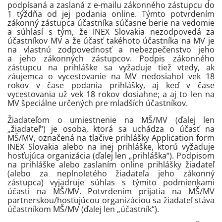
podpísaná a zaslaná z e-mailu zákonného zástupcu do
1 týždňa od jej podania online. Týmto potvrdením
zákonný zástupca účastníka súčasne berie na vedomie
a súhlasí s tým, že INEX Slovakia nezodpovedá za
účastníkov MV a že účasť takéhoto účastníka na MV je
na vlastnú zodpovednosť a nebezpečenstvo jeho
a jeho zákonných zástupcov. Podpis zákonného
zástupcu na prihláške sa vyžaduje tiež vtedy, ak
záujemca o vycestovanie na MV nedosiahol vek 18
rokov v čase podania prihlášky, aj keď v čase
vycestovania už vek 18 rokov dosiahne; a aj to len na
MV špeciálne určených pre mladších účastníkov.
Žiadateľom o umiestnenie na MŠ/MV (ďalej len
„žiadateľ“) je osoba, ktorá sa uchádza o účasť na
MŠ/MV, označená na tlačive prihlášky Application form
INEX Slovakia alebo na inej prihláške, ktorú vyžaduje
hosťujúca organizácia (ďalej len „prihláška“). Podpisom
na prihláške alebo zaslaním online prihlášky žiadateľ
(alebo za neplnoletého žiadateľa jeho zákonný
zástupca) vyjadruje súhlas s týmito podmienkami
účasti na MŠ/MV. Potvrdením prijatia na MŠ/MV
partnerskou/hosťujúcou organizáciou sa žiadateľ stáva
účastníkom MŠ/MV (ďalej len „účastník“).