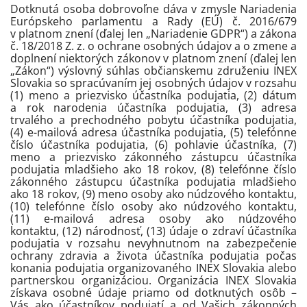
Dotknutá osoba dobrovoľne dáva v zmysle Nariadenia
Európskeho parlamentu a Rady (EÚ) č. 2016/679
v platnom znení (ďalej len „Nariadenie GDPR“) a zákona
č. 18/2018 Z. z. o ochrane osobných údajov a o zmene a
doplnení niektorých zákonov v platnom znení (ďalej len
„Zákon“) výslovný súhlas občianskemu združeniu INEX
Slovakia so spracúvaním jej osobných údajov v rozsahu
(1) meno a priezvisko účastníka podujatia, (2) dátum
a rok narodenia účastníka podujatia, (3) adresa
trvalého a prechodného pobytu účastníka podujatia,
(4) e-mailová adresa účastníka podujatia, (5) telefónne
číslo účastníka podujatia, (6) pohlavie účastníka, (7)
meno a priezvisko zákonného zástupcu účastníka
podujatia mladšieho ako 18 rokov, (8) telefónne číslo
zákonného zástupcu účastníka podujatia mladšieho
ako 18 rokov, (9) meno osoby ako núdzového kontaktu,
(10) telefónne číslo osoby ako núdzového kontaktu,
(11) e-mailová adresa osoby ako núdzového
kontaktu, (12) národnosť, (13) údaje o zdraví účastníka
podujatia v rozsahu nevyhnutnom na zabezpečenie
ochrany zdravia a života účastníka podujatia počas
konania podujatia organizovaného INEX Slovakia alebo
partnerskou organizáciou. Organizácia INEX Slovakia
získava osobné údaje priamo od dotknutých osôb –
Vás ako účastníkov podujatí a od Vašich zákonných