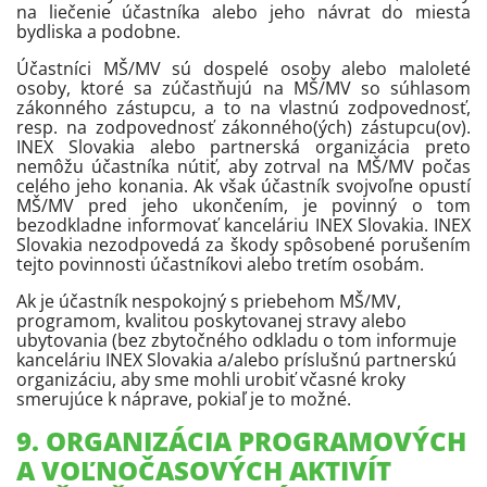
na liečenie účastníka alebo jeho návrat do miesta
bydliska a podobne.
Účastníci MŠ/MV sú dospelé osoby alebo maloleté
osoby, ktoré sa zúčastňujú na MŠ/MV so súhlasom
zákonného zástupcu, a to na vlastnú zodpovednosť,
resp. na zodpovednosť zákonného(ých) zástupcu(ov).
INEX Slovakia alebo partnerská organizácia preto
nemôžu účastníka nútiť, aby zotrval na MŠ/MV počas
celého jeho konania. Ak však účastník svojvoľne opustí
MŠ/MV pred jeho ukončením, je povinný o tom
bezodkladne informovať kanceláriu INEX Slovakia. INEX
Slovakia nezodpovedá za škody spôsobené porušením
tejto povinnosti účastníkovi alebo tretím osobám.
Ak je účastník nespokojný s priebehom MŠ/MV,
programom, kvalitou poskytovanej stravy alebo
ubytovania (bez zbytočného odkladu o tom informuje
kanceláriu INEX Slovakia a/alebo príslušnú partnerskú
organizáciu, aby sme mohli urobiť včasné kroky
smerujúce k náprave, pokiaľ je to možné.
9. ORGANIZÁCIA PROGRAMOVÝCH
A VOĽNOČASOVÝCH AKTIVÍT