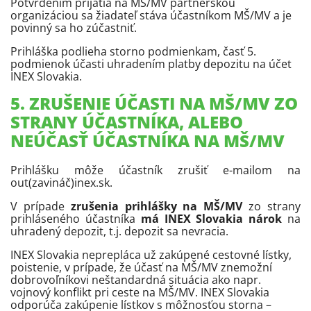
Potvrdením prijatia na MŠ/MV partnerskou
organizáciou sa žiadateľ stáva účastníkom MŠ/MV a je
povinný sa ho zúčastniť.
Prihláška podlieha storno podmienkam, časť 5.
podmienok účasti uhradením platby depozitu na účet
INEX Slovakia.
5. ZRUŠENIE ÚČASTI NA MŠ/MV ZO
STRANY ÚČASTNÍKA, ALEBO
NEÚČASŤ ÚČASTNÍKA NA MŠ/MV
Prihlášku môže účastník zrušiť e-mailom na
out(zavináč)inex.sk.
V prípade
zrušenia prihlášky na MŠ/MV
zo strany
prihláseného účastníka
má INEX Slovakia nárok
na
uhradený depozit, t.j. depozit sa nevracia.
INEX Slovakia neprepláca už zakúpené cestovné lístky,
poistenie, v prípade, že účasť na MŠ/MV znemožní
dobrovoľníkovi neštandardná situácia ako napr.
vojnový konflikt pri ceste na MŠ/MV. INEX Slovakia
odporúča zakúpenie lístkov s môžnosťou storna –