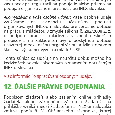
zástupcov pri registrácii na podujatie alebo priamo na
podujatí organizovanom organizáciou INEX Slovakia.
Ako využívame Vaše osobné údaje?
: Vaše osobné údaje
využívame na evidenciu účastníkov podujatí
organizovaných INEX-om Slovakia pre čerpanie dotácie
na prácu s mládežou v zmysle zákona č. 282/2008 Z. z.
o podpore práce s mládežou v znení neskorších
prepisov a na základe Zmluvy o poskytnutí dotácie
uzavretej medzi našou organizáciou a Ministerstvom
školstva, výskumu, vývoja a mládeže SR.
Tento súhlas sa udeľuje na neurčitú dobu; možno ho
kedykoľvek odvolať písomným oznámením doručeným
INEX-u Slovakia.
Viac informácií o spracúvaní osobných údajov
12. ĎALŠIE PRÁVNE DOJEDNANIA
Podpisom žiadateľa alebo zaslaním online prihlášky
žiadateľa alebo zákonného zástupcu žiadateľa na
prihláške vzniká medzi žiadateľom a INEX-om Slovakia
zmluva podľa § 51 Občianskeho zákonníka, ktorej