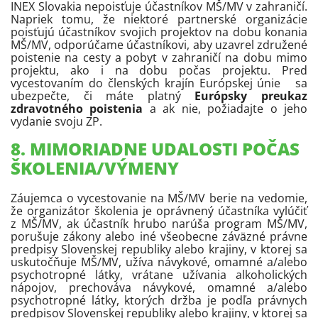
INEX Slovakia nepoisťuje účastníkov MŠ/MV v zahraničí.
Napriek tomu, že niektoré partnerské organizácie
poisťujú účastníkov svojich projektov na dobu konania
MŠ/MV, odporúčame účastníkovi, aby uzavrel združené
poistenie na cesty a pobyt v zahraničí na dobu mimo
projektu, ako i na dobu počas projektu. Pred
vycestovaním do členských krajín Európskej únie sa
ubezpečte, či máte platný
Európsky preukaz
zdravotného poistenia
a ak nie, požiadajte o jeho
vydanie svoju ZP.
8. MIMORIADNE UDALOSTI POČAS
ŠKOLENIA/VÝMENY
Záujemca o vycestovanie na MŠ/MV berie na vedomie,
že organizátor školenia je oprávnený účastníka vylúčiť
z MŠ/MV, ak účastník hrubo narúša program MŠ/MV,
porušuje zákony alebo iné všeobecne záväzné právne
predpisy Slovenskej republiky alebo krajiny, v ktorej sa
uskutočňuje MŠ/MV, užíva návykové, omamné a/alebo
psychotropné látky, vrátane užívania alkoholických
nápojov, prechováva návykové, omamné a/alebo
psychotropné látky, ktorých držba je podľa právnych
predpisov Slovenskej republiky alebo krajiny, v ktorej sa