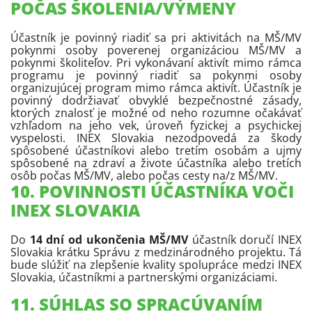
POČAS ŠKOLENIA/VÝMENY
Účastník je povinný riadiť sa pri aktivitách na MŠ/MV
pokynmi osoby poverenej organizáciou MŠ/MV a
pokynmi školiteľov. Pri vykonávaní aktivít mimo rámca
programu je povinný riadiť sa pokynmi osoby
organizujúcej program mimo rámca aktivít. Účastník je
povinný dodržiavať obvyklé bezpečnostné zásady,
ktorých znalosť je možné od neho rozumne očakávať
vzhľadom na jeho vek, úroveň fyzickej a psychickej
vyspelosti. INEX Slovakia nezodpovedá za škody
spôsobené účastníkovi alebo tretím osobám a ujmy
spôsobené na zdraví a živote účastníka alebo tretích
osôb počas MŠ/MV, alebo počas cesty na/z MŠ/MV.
10. POVINNOSTI ÚČASTNÍKA VOČI
INEX SLOVAKIA
Do
14 dní od ukončenia MŠ/MV
účastník doručí INEX
Slovakia krátku Správu z medzinárodného projektu. Tá
bude slúžiť na zlepšenie kvality spolupráce medzi INEX
Slovakia, účastníkmi a partnerskými organizáciami.
11. SÚHLAS SO SPRACÚVANÍM