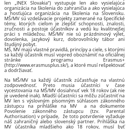
len „INEX Slovakia“) vystupuje len ako vysielajúca
organizácia na školenia do zahraničia a ako vysielajúca
a hosťujúca organizácia na školenia na Slovensku.
MŠ/MV sú vzdelávacie projekty zamerané na špecifické
témy, ktorých cieľom je zlepšiť schopnosti, znalosti,
zručnosti a postoje účastníkov a vedú ku kvalitnejšej
práci s mládežou. MŠ/MV nie sú prázdninový výlet,
dovolenka, jazykový kurz, dobrovoľnícky tábor ani
študijný pobyt.
MŠ, MV majú vlastné pravidlá, princípy a ciele, s ktorými
sa každý účastník musí vopred oboznámiť na oficiálnej
stránke programu Erasmus+
(http://www.erasmusplus.sk/), a ktoré musí rešpektovať
a dodržiavať.
Na MŠ/MV sa každý účastník zúčastňuje na vlastnú
zodpovednosť. Preto musia účastníci v čase
vycestovania na MŠ/MV dosiahnuť vek 18 rokov (ak nie
je uvedené inak). Mladší účastníci sa môžu zúčastniť na
MV len s výslovným písomným súhlasom zákonného
zástupcu na prihláške na MV a na dokumente
Povolenie zákonného zástupcu (tzv. Parental
Authorisation) v prípade, že toto potvrdenie vyžaduje
náš zahraničný alebo slovenský partner. Prihláška na
MV účastníka mladšieho ako 18 rokov, musí byť