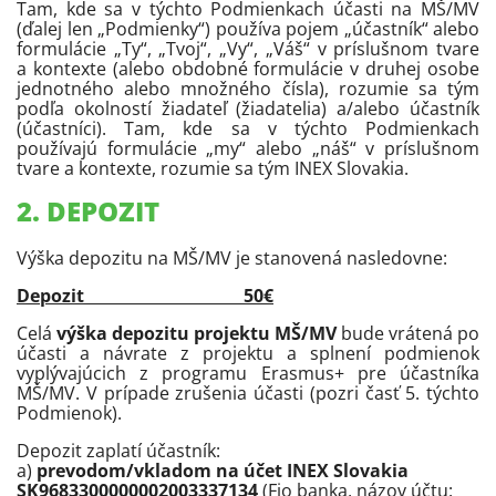
Tam, kde sa v týchto Podmienkach účasti na MŠ/MV
(ďalej len „Podmienky“) používa pojem „účastník“ alebo
formulácie „Ty“, „Tvoj“, „Vy“, „Váš“ v príslušnom tvare
a kontexte (alebo obdobné formulácie v druhej osobe
jednotného alebo množného čísla), rozumie sa tým
podľa okolností žiadateľ (žiadatelia) a/alebo účastník
(účastníci). Tam, kde sa v týchto Podmienkach
používajú formulácie „my“ alebo „náš“ v príslušnom
tvare a kontexte, rozumie sa tým INEX Slovakia.
2. DEPOZIT
Výška depozitu na MŠ/MV je stanovená nasledovne:
Depozit 50€
Celá
výška depozitu projektu MŠ/MV
bude vrátená po
účasti a návrate z projektu a splnení podmienok
vyplývajúcich z programu Erasmus+ pre účastníka
MŠ/MV. V prípade zrušenia účasti (pozri časť 5. týchto
Podmienok).
Depozit zaplatí účastník:
a)
prevodom/vkladom na účet INEX Slovakia
SK9683300000002003337134
(Fio banka, názov účtu: