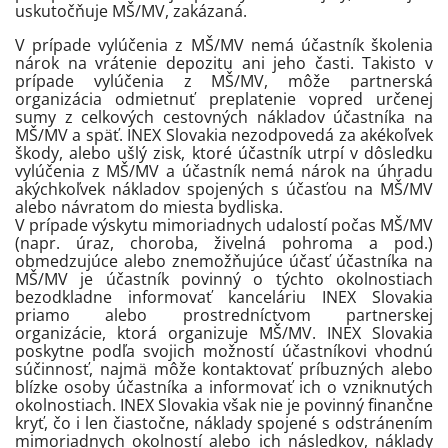
uskutočňuje MŠ/MV, zakázaná.
V prípade vylúčenia z MŠ/MV nemá účastník školenia
nárok na vrátenie depozitu ani jeho časti. Takisto v
prípade vylúčenia z MŠ/MV, môže partnerská
organizácia odmietnuť preplatenie vopred určenej
sumy z celkových cestovných nákladov účastníka na
MŠ/MV a späť. INEX Slovakia nezodpovedá za akékoľvek
škody, alebo ušlý zisk, ktoré účastník utrpí v dôsledku
vylúčenia z MŠ/MV a účastník nemá nárok na úhradu
akýchkoľvek nákladov spojených s účasťou na MŠ/MV
alebo návratom do miesta bydliska.
V prípade výskytu mimoriadnych udalostí počas MŠ/MV
(napr. úraz, choroba, živelná pohroma a pod.)
obmedzujúce alebo znemožňujúce účasť účastníka na
MŠ/MV je účastník povinný o týchto okolnostiach
bezodkladne informovať kanceláriu INEX Slovakia
priamo alebo prostredníctvom partnerskej
organizácie, ktorá organizuje MŠ/MV. INEX Slovakia
poskytne podľa svojich možností účastníkovi vhodnú
súčinnosť, najmä môže kontaktovať príbuzných alebo
blízke osoby účastníka a informovať ich o vzniknutých
okolnostiach. INEX Slovakia však nie je povinný finančne
kryť, čo i len čiastočne, náklady spojené s odstránením
mimoriadnych okolností alebo ich následkov, náklady