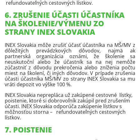
refundovateľných cestovných lístkov.
6. ZRUŠENIE ÚČASTI ÚČASTNÍKA
NA ŠKOLENIE/VÝMENU ZO
STRANY INEX SLOVAKIA
INEX Slovakia môže zrušiť účasť účastníka na MŠ/MV z
dôležitých prevádzkových dôvodov, najmä ak
partnerská organizácia oznámi, že školenie sa
neuskutoční alebo že účastník sa na nej nemôže
zúčastniť z dôvodu prekročenia alebo zníženia počtu
miest na školení, či iných dôvodov. V prípade zrušenia
účasti účastníka MŠ/MV zo strany INEX Slovakia sa mu
vráti depozit vo výške 100 %.
INEX Slovakia neprepláca už zakúpené cestovné lístky,
poistenie, ktoré si dobrovoľník zakúpil pred zrušením
účasti. INEX Slovakia odporúča zakúpenie lístkov s
môžnosťou storna – refundovateľných cestovných
lístkov.
7. POISTENIE