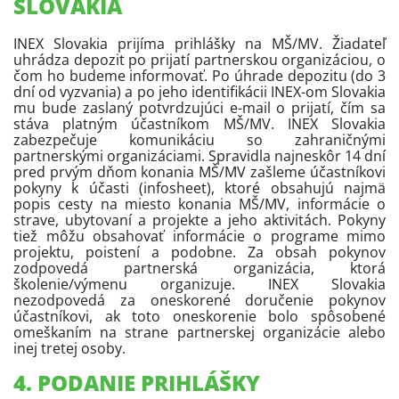
SLOVAKIA
INEX Slovakia prijíma prihlášky na MŠ/MV. Žiadateľ
uhrádza depozit po prijatí partnerskou organizáciou, o
čom ho budeme informovať. Po úhrade depozitu (do 3
dní od vyzvania) a po jeho identifikácii INEX-om Slovakia
mu bude zaslaný potvrdzujúci e-mail o prijatí, čím sa
stáva platným účastníkom MŠ/MV. INEX Slovakia
zabezpečuje komunikáciu so zahraničnými
partnerskými organizáciami. Spravidla najneskôr 14 dní
pred prvým dňom konania MŠ/MV zašleme účastníkovi
pokyny k účasti (infosheet), ktoré obsahujú najmä
popis cesty na miesto konania MŠ/MV, informácie o
strave, ubytovaní a projekte a jeho aktivitách. Pokyny
tiež môžu obsahovať informácie o programe mimo
projektu, poistení a podobne. Za obsah pokynov
zodpovedá partnerská organizácia, ktorá
školenie/výmenu organizuje. INEX Slovakia
nezodpovedá za oneskorené doručenie pokynov
účastníkovi, ak toto oneskorenie bolo spôsobené
omeškaním na strane partnerskej organizácie alebo
inej tretej osoby.
4. PODANIE PRIHLÁŠKY