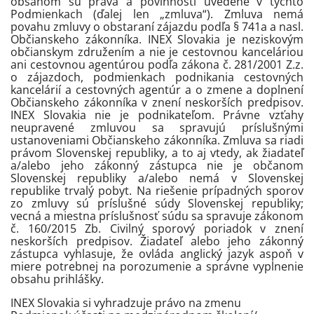
obsahom sú práva a povinnosti uvedené v týchto
Podmienkach (ďalej len „zmluva“). Zmluva nemá
povahu zmluvy o obstaraní zájazdu podľa § 741a a nasl.
Občianskeho zákonníka. INEX Slovakia je neziskovým
občianskym združením a nie je cestovnou kanceláriou
ani cestovnou agentúrou podľa zákona č. 281/2001 Z.z.
o zájazdoch, podmienkach podnikania cestovných
kancelárií a cestovných agentúr a o zmene a doplnení
Občianskeho zákonníka v znení neskorších predpisov.
INEX Slovakia nie je podnikateľom. Právne vzťahy
neupravené zmluvou sa spravujú príslušnými
ustanoveniami Občianskeho zákonníka. Zmluva sa riadi
právom Slovenskej republiky, a to aj vtedy, ak žiadateľ
a/alebo jeho zákonný zástupca nie je občanom
Slovenskej republiky a/alebo nemá v Slovenskej
republike trvalý pobyt. Na riešenie prípadných sporov
zo zmluvy sú príslušné súdy Slovenskej republiky;
vecná a miestna príslušnosť súdu sa spravuje zákonom
č. 160/2015 Zb. Civilný sporový poriadok v znení
neskorších predpisov. Žiadateľ alebo jeho zákonný
zástupca vyhlasuje, že ovláda anglický jazyk aspoň v
miere potrebnej na porozumenie a správne vyplnenie
obsahu prihlášky.
INEX Slovakia si vyhradzuje právo na zmenu