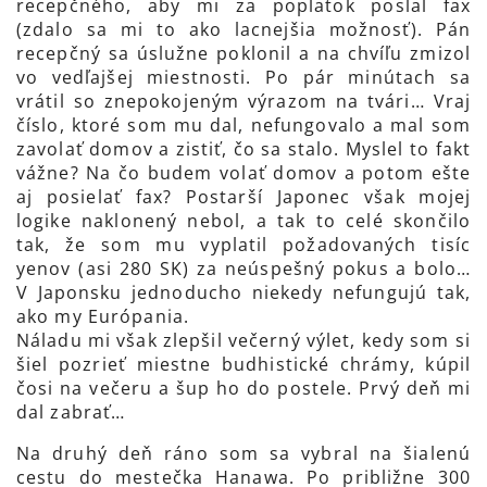
recepčného, aby mi za poplatok poslal fax
(zdalo sa mi to ako lacnejšia možnosť). Pán
recepčný sa úslužne poklonil a na chvíľu zmizol
vo vedľajšej miestnosti. Po pár minútach sa
vrátil so znepokojeným výrazom na tvári… Vraj
číslo, ktoré som mu dal, nefungovalo a mal som
zavolať domov a zistiť, čo sa stalo. Myslel to fakt
vážne? Na čo budem volať domov a potom ešte
aj posielať fax? Postarší Japonec však mojej
logike naklonený nebol, a tak to celé skončilo
tak, že som mu vyplatil požadovaných tisíc
yenov (asi 280 SK) za neúspešný pokus a bolo…
V Japonsku jednoducho niekedy nefungujú tak,
ako my Európania.
Náladu mi však zlepšil večerný výlet, kedy som si
šiel pozrieť miestne budhistické chrámy, kúpil
čosi na večeru a šup ho do postele. Prvý deň mi
dal zabrať…
Na druhý deň ráno som sa vybral na šialenú
cestu do mestečka Hanawa. Po približne 300