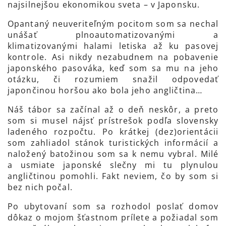
najsilnejšou ekonomikou sveta – v Japonsku.
Opantaný neuveriteľným pocitom som sa nechal
unášať plnoautomatizovanými a
klimatizovanými halami letiska až ku pasovej
kontrole. Asi nikdy nezabudnem na pobavenie
japonského pasováka, keď som sa mu na jeho
otázku, či rozumiem snažil odpovedať
japončinou horšou ako bola jeho angličtina…
Náš tábor sa začínal až o deň neskôr, a preto
som si musel nájsť prístrešok podľa slovensky
ladeného rozpočtu. Po krátkej (dez)orientácii
som zahliadol stánok turistických informácií a
naložený batožinou som sa k nemu vybral. Milé
a usmiate japonské slečny mi tu plynulou
angličtinou pomohli. Fakt neviem, čo by som si
bez nich počal.
Po ubytovaní som sa rozhodol poslať domov
dôkaz o mojom šťastnom prílete a požiadal som