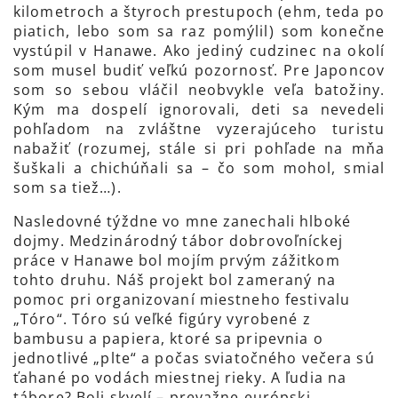
kilometroch a štyroch prestupoch (ehm, teda po
piatich, lebo som sa raz pomýlil) som konečne
vystúpil v Hanawe. Ako jediný cudzinec na okolí
som musel budiť veľkú pozornosť. Pre Japoncov
som so sebou vláčil neobvykle veľa batožiny.
Kým ma dospelí ignorovali, deti sa nevedeli
pohľadom na zvláštne vyzerajúceho turistu
nabažiť (rozumej, stále si pri pohľade na mňa
šuškali a chichúňali sa – čo som mohol, smial
som sa tiež…).
Nasledovné týždne vo mne zanechali hlboké
dojmy. Medzinárodný tábor dobrovoľníckej
práce v Hanawe bol mojím prvým zážitkom
tohto druhu. Náš projekt bol zameraný na
pomoc pri organizovaní miestneho festivalu
„Tóro“. Tóro sú veľké figúry vyrobené z
bambusu a papiera, ktoré sa pripevnia o
jednotlivé „plte“ a počas sviatočného večera sú
ťahané po vodách miestnej rieky. A ľudia na
tábore? Boli skvelí – prevažne európski