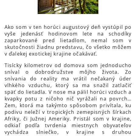
Ako som v ten horúci augustový deň vystúpil po
vyše jedenásť hodinovom lete na schodíky
zaparkované pred lietadlom, nemal som v
skutočnosti žiadnu predstavu, čo všetko môžem
v ďalekej exotickej krajine očakávať.
Tisícky kilometrov od domova som jednoducho
sníval o dobrodružstve môjho života. Zo
snívania do reality ma vrátil nečakaný úder
vlhkého vzduchu, ktorý sa ma snažil zatlačiť
späť do lietadla. V nose ma pálil horúci vzduch a
kvapky potu z ničoho nič vyrážali na povrch…
Zem, ktorá ma takýmto spôsobom privítala, ku
podivu neleží v tropických zemepisných šírkach
Afriky, či Južnej Ameriky. Pristál som v krajine,
odkiaľ podľa tvrdenia miestnych obyvateľov
vychádza slniečko, v krajine s druhou