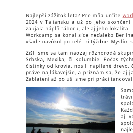
Najlepší zážitok leta? Pre mňa určite
wor
2024 v Taliansku a už po jeho skončení
zaujala náplň táboru, ale aj jeho lokalita.
Workcamp sa konal síce neďaleko Berlína
všade navôkol po celé tri týždne. Myslím 
Zišli sme sa tam naozaj rôznorodá skupin
Srbska, Mexika, či Kolumbie. Počas týc
čistinky od krovia, nosili napílené drevo,
práve najlákavejšie, a priznám sa, že aj
Zablatení až po uši sme pri práci tancoval
Samo
trá
spol
Každ
aj v
spol
najl