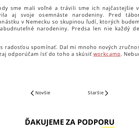
ndy sme mali voľné a trávili sme ich najčastejšie
vila aj svoje osemnáste narodeniny. Pred táb
nástku v Nemecku so skupinou ľudí, ktorých budem
zabudnuteľné narodeniny. Predsa len nie každý d
s radosťou spomínať. Dal mi mnoho nových zručnost
zaj odporúčam ísť do toho a skúsiť
workcamp
. Nebu
Novšie
Staršie
ĎAKUJEME ZA PODPORU