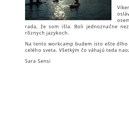
Víke
oslá
osem
rada, že som išla. Boli jednoznačne ne
rôznych jazykoch.
Na tento workcamp budem isto ešte dlho 
celého sveta. Všetkým čo váhajú teda nao
Sara Sensi