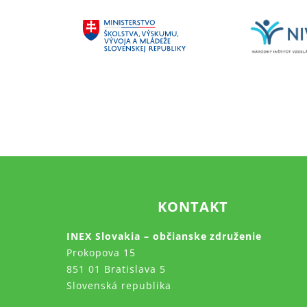
KONTAKT
INEX Slovakia – občianske združenie
Prokopova 15
851 01 Bratislava 5
Slovenská republika