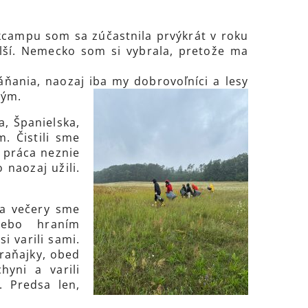
campu som sa zúčastnila prvýkrát v roku
lší. Nemecko som si vybrala, pretože ma
ňania, naozaj iba my dobrovoľníci a lesy
ným.
, Španielska,
. Čistili sme
i práca neznie
 naozaj užili.
 a večery sme
alebo hraním
i varili sami.
 raňajky, obed
hyni a varili
. Predsa len,