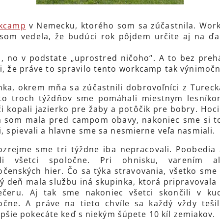
kcamp
v Nemecku, ktorého som sa zúčastnila. Work
 som vedela, že budúci rok pôjdem určite aj na ďa
, no v podstate „uprostred ničoho“. A to bez prehá
si, že práve to spravilo tento workcamp tak výnimoč
ka, okrem mňa sa zúčastnili dobrovoľníci z Turecka
hto troch týždňov sme pomáhali miestnym lesníkom
 či kopali jazierko pre žaby a potôčik pre bobry. Hoc
 ja som mala pred campom obavy, nakoniec sme si to
i, spievali a hlavne sme sa nesmierne veľa nasmiali.
zrejme sme tri týždne iba nepracovali. Poobedia
vili všetci spoločne. Pri ohnisku, varením 
očenských hier. Čo sa týka stravovania, všetko sme s
ý deň mala službu iná skupinka, ktorá pripravovala
ečeru. Aj tak sme nakoniec všetci skončili v kuc
očne. A práve na tieto chvíle sa každý vždy tešil
epšie pokecáte keď s niekým šúpete 10 kíl zemiakov.