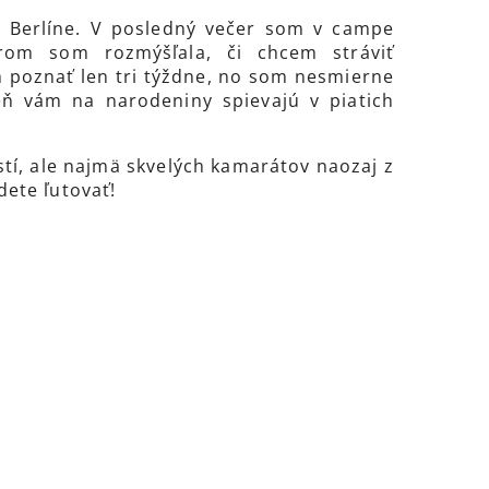
 v Berlíne. V posledný večer som v campe
orom som rozmýšľala, či chcem stráviť
 poznať len tri týždne, no som nesmierne
eň vám na narodeniny spievajú v piatich
í, ale najmä skvelých kamarátov naozaj z
dete ľutovať!