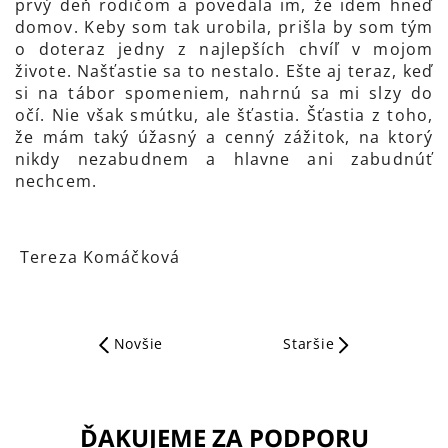
prvý deň rodičom a povedala im, že idem hneď
domov. Keby som tak urobila, prišla by som tým
o doteraz jedny z najlepších chvíľ v mojom
živote. Našťastie sa to nestalo. Ešte aj teraz, keď
si na tábor spomeniem, nahrnú sa mi slzy do
očí. Nie však smútku, ale šťastia. Šťastia z toho,
že mám taký úžasný a cenný zážitok, na ktorý
nikdy nezabudnem a hlavne ani zabudnúť
nechcem.
Tereza Komáčková
Novšie
Staršie
ĎAKUJEME ZA PODPORU