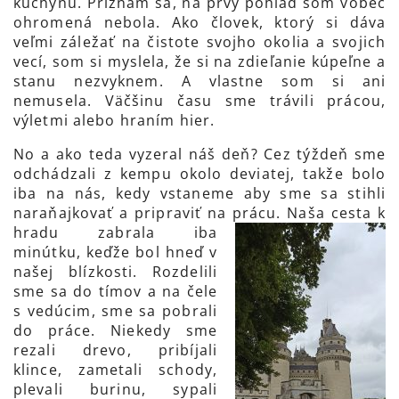
kuchyňu. Priznám sa, na prvý pohľad som vôbec
ohromená nebola. Ako človek, ktorý si dáva
veľmi záležať na čistote svojho okolia a svojich
vecí, som si myslela, že si na zdieľanie kúpeľne a
stanu nezvyknem. A vlastne som si ani
nemusela. Väčšinu času sme trávili prácou,
výletmi alebo hraním hier.
No a ako teda vyzeral náš deň? Cez týždeň sme
odchádzali z kempu okolo deviatej, takže bolo
iba na nás, kedy vstaneme aby sme sa stihli
naraňajkovať a pripraviť na prác
u. Naša cesta k
hradu zabrala iba
minútku, keďže bol hneď v
našej blízkosti. Rozdelili
sme sa do tímov a na čele
s vedúcim, sme sa pobrali
do práce. Niekedy sme
rezali drevo, pribíjali
klince, zametali schody,
plevali burinu, sypali