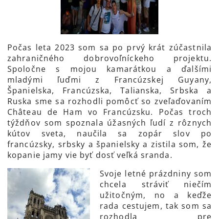
Počas leta 2023 som sa po prvý krát zúčastnila
zahraničného dobrovoľníckeho projektu.
Spoločne s mojou kamarátkou a ďalšími
mladými ľuďmi z Francúzskej Guyany,
Španielska, Francúzska, Talianska, Srbska a
Ruska sme sa rozhodli pomôcť so zveľaďovaním
Château de Ham vo Francúzsku. Počas troch
týždňov som spoznala úžasných ľudí z rôznych
kútov sveta, naučila sa zopár slov po
francúzsky, srbsky a španielsky a zistila som, že
kopanie jamy vie byť dosť veľká sranda.
Svoje letné prázdniny som
chcela stráviť niečím
užitočným, no a keďže
rada cestujem, tak som sa
rozhodla pre