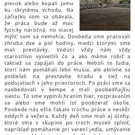
piesok alebo kopali jamu
ku skrytému vchodu. Na
začiatku som sa obávala,
že práca bude až moc
fyzicky náročná, no viacej
mýliť som sa nemohla. Doobeda sme pracovali
zhruba dve a pol hodiny, medzi ktorými sme
mali prestávky. Vedúci vždy nám vždy
starostlivo vysvetlili čo a ako máme robiť a
taktiež sa zapájali do práce. Neboli to ľudia,
ktorí nám pomáhali lebo musia, ale aktívne sa
podieľali na prestavbe hradu a tiež na
podujatiach v jeho priestoroch. Po práci sme sa
naobedovali v kempe a mali poobedňajšiu
siestu. Tú sme vyplnili hraním hier,
rozprávaním
sa alebo sme mohli ísť poobzerať okolie.
Poobede nás ešte čakalo trochu práce a neskôr
oddych a večera. Každý deň sme mali aj úlohy,
ktoré sme v skupine po troch museli splniť,
napríklad pomáhanie pri varení jedla, umývanie