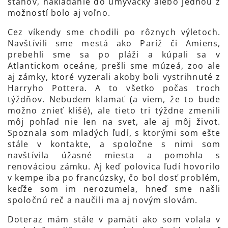
stanov, nakladanie do umývačky alebo jednou z
možností bolo aj voľno.
Cez víkendy sme chodili po rôznych výletoch.
Navštívili sme mestá ako Paríž či Amiens,
prebehli sme sa po pláži a kúpali sa v
Atlantickom oceáne, prešli sme múzeá, zoo ale
aj zámky, ktoré vyzerali akoby boli vystrihnuté z
Harryho Pottera. A to všetko počas troch
týždňov. Nebudem klamať (a viem, že to bude
možno znieť klišé), ale tieto tri týždne zmenili
môj pohľad nie len na svet, ale aj môj život.
Spoznala som mladých ľudí, s ktorými som ešte
stále v kontakte, a spoločne s nimi som
navštívila úžasné miesta a pomohla s
renováciou zámku. Aj keď polovica ľudí hovorilo
v kempe iba po francúzsky, čo bol dosť problém,
keďže som im nerozumela, hneď sme našli
spoločnú reč a naučili ma aj novým slovám.
Doteraz mám stále v pamäti ako som volala v