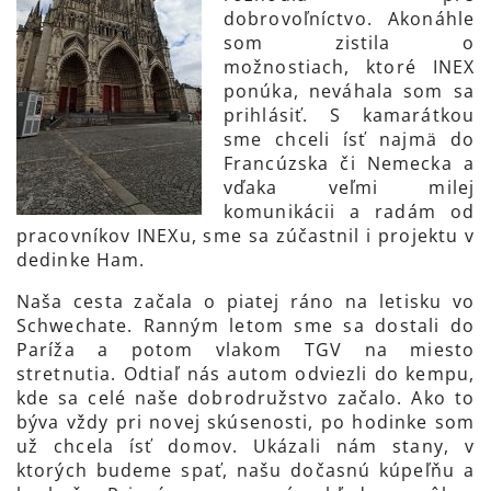
dobrovoľníctvo. Akonáhle
som zistila o
možnostiach, ktoré INEX
ponúka, neváhala som sa
prihlásiť. S kamarátkou
sme chceli ísť najmä do
Francúzska či Nemecka a
vďaka veľmi milej
komunikácii a radám od
pracovníkov INEXu, sme sa zúčastnil i projektu v
dedinke Ham.
Naša cesta začala o piatej ráno na letisku vo
Schwechate. Ranným letom sme sa dostali do
Paríža a potom vlakom TGV na miesto
stretnutia. Odtiaľ nás autom odviezli do kempu,
kde sa celé naše dobrodružstvo začalo. Ako to
býva vždy pri novej skúsenosti, po hodinke som
už chcela ísť domov. Ukázali nám stany, v
ktorých budeme spať, našu dočasnú kúpeľňu a