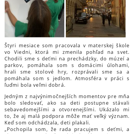
Štyri mesiace som pracovala v materskej škole
vo Viedni, ktorá mi zmenila pohľad na svet.
Chodili sme s deťmi na prechádzky, do múzeí a
parkov, pomáhala som s domácimi úlohami,
hrali sme stolové hry, rozprávali sme sa a
pomáhala som s jedlom. Atmosféra v práci s
ľuďmi bola veľmi dobrá.
Jedným z najvýnimočnejších momentov pre mňa
bolo sledovať, ako sa deti postupne stávali
sebavedomejšími a otvorenejšími. Ukázalo mi
to, že aj malá podpora môže mať veľký význam.
Keď som odchádzala, deti plakali.
„Pochopila som, že rada pracujem s deťmi, a