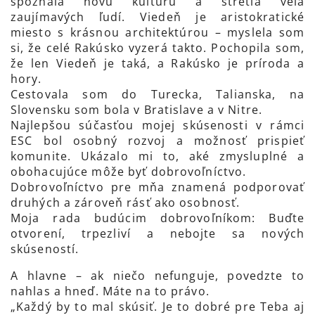
spoznala novú kultúru a stretla veľa
zaujímavých ľudí. Viedeň je aristokratické
miesto s krásnou architektúrou – myslela som
si, že celé Rakúsko vyzerá takto. Pochopila som,
že len Viedeň je taká, a Rakúsko je príroda a
hory.
Cestovala som do Turecka, Talianska, na
Slovensku som bola v Bratislave a v Nitre.
Najlepšou súčasťou mojej skúsenosti v rámci
ESC bol osobný rozvoj a možnosť prispieť
komunite. Ukázalo mi to, aké zmysluplné a
obohacujúce môže byť dobrovoľníctvo.
Dobrovoľníctvo pre mňa znamená podporovať
druhých a zároveň rásť ako osobnosť.
Moja rada budúcim dobrovoľníkom: Buďte
otvorení, trpezliví a nebojte sa nových
skúseností.
A hlavne – ak niečo nefunguje, povedzte to
nahlas a hneď. Máte na to právo.
„Každý by to mal skúsiť. Je to dobré pre Teba aj