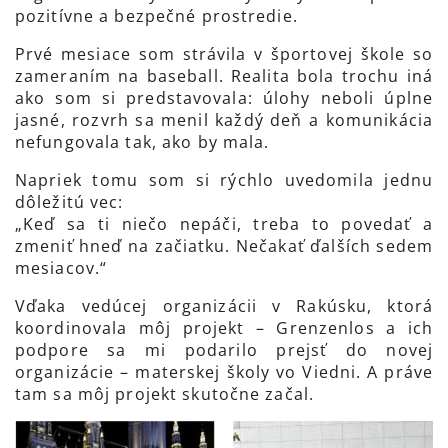
pozitívne a bezpečné prostredie.
Prvé mesiace som strávila v športovej škole so
zameraním na baseball. Realita bola trochu iná
ako som si predstavovala: úlohy neboli úplne
jasné, rozvrh sa menil každý deň a komunikácia
nefungovala tak, ako by mala.
Napriek tomu som si rýchlo uvedomila jednu
dôležitú vec:
„Keď sa ti niečo nepáči, treba to povedať a
zmeniť hneď na začiatku. Nečakať ďalších sedem
mesiacov.“
Vďaka vedúcej organizácii v Rakúsku, ktorá
koordinovala môj projekt – Grenzenlos a ich
podpore sa mi podarilo prejsť do novej
organizácie – materskej školy vo Viedni. A práve
tam sa môj projekt skutočne začal.