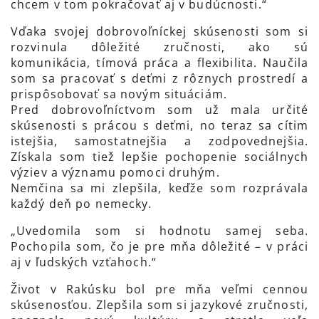
chcem v tom pokračovať aj v budúcnosti.“
Vďaka svojej dobrovoľníckej skúsenosti som si
rozvinula dôležité zručnosti, ako sú
komunikácia, tímová práca a flexibilita. Naučila
som sa pracovať s deťmi z rôznych prostredí a
prispôsobovať sa novým situáciám.
Pred dobrovoľníctvom som už mala určité
skúsenosti s prácou s deťmi, no teraz sa cítim
istejšia, samostatnejšia a zodpovednejšia.
Získala som tiež lepšie pochopenie sociálnych
výziev a významu pomoci druhým.
Nemčina sa mi zlepšila, keďže som rozprávala
každý deň po nemecky.
„Uvedomila som si hodnotu samej seba.
Pochopila som, čo je pre mňa dôležité – v práci
aj v ľudských vzťahoch.“
Život v Rakúsku bol pre mňa veľmi cennou
skúsenosťou. Zlepšila som si jazykové zručnosti,