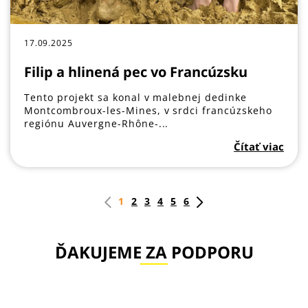
17.09.2025
Filip a hlinená pec vo Francúzsku
Tento projekt sa konal v malebnej dedinke
Montcombroux-les-Mines, v srdci francúzskeho
regiónu Auvergne-Rhône-...
Čítať viac
1
2
3
4
5
6
ĎAKUJEME ZA PODPORU